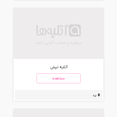
آتلیه تپش
مشاهده
یزد