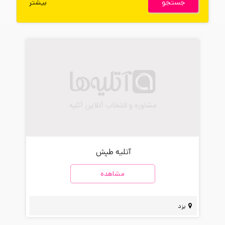
جستجو
بیشتر
آتلیه طپش
مشاهده
یزد