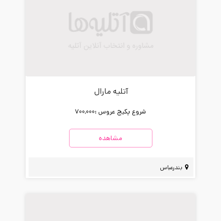
آتلیه مارال
شروع پکیج عروس :
700,000
مشاهده
بندرعباس