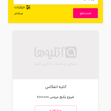
جزئیات
جستجو
بیشتر
آتلیه انعکاس
شروع پکیج عروس :
2,000,000
مشاهده