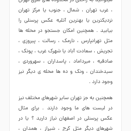
،
غرب تهران
،
شمال
،
جنوب
یا
مرکز تهران
نزدیکترین یا بهترین
آتلیه عکس پرسنلی
را
بیابید . همچنین امکان جستجو در محله ها
مثل
تهرانپارس
،
نارمک
،
رسالت
،
پیروزی
،
تجریش
،
سعادت آباد
یا
شهرک غرب
،
پونک
،
صادقیه
،
میرداماد
،
پاسداران
،
سهروردی
،
سیدخندان ،
ونک
و ده ها محله ی دیگر نیز
وجود دارد .
همچنین به جز تهران سایر شهرهای مختلف نیز
در لیست های ما وجود دارند . برای مثال
عکس پرسنلی در اصفهان
نیاز دارید ؟ یا در
شهرهای دیگر مثل
کرج
،
شیراز
،
همدان
،