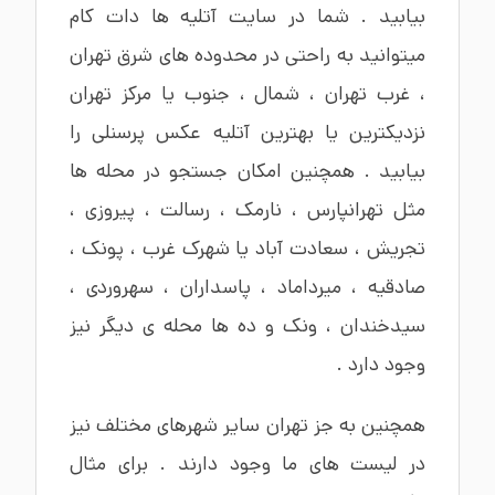
بیابید . شما در سایت آتلیه ها دات کام
میتوانید به راحتی در محدوده های
شرق تهران
،
غرب تهران
،
شمال
،
جنوب
یا
مرکز تهران
نزدیکترین یا بهترین
آتلیه عکس پرسنلی
را
بیابید . همچنین امکان جستجو در محله ها
مثل
تهرانپارس
،
نارمک
،
رسالت
،
پیروزی
،
تجریش
،
سعادت آباد
یا
شهرک غرب
،
پونک
،
صادقیه
،
میرداماد
،
پاسداران
،
سهروردی
،
سیدخندان ،
ونک
و ده ها محله ی دیگر نیز
وجود دارد .
همچنین به جز تهران سایر شهرهای مختلف نیز
در لیست های ما وجود دارند . برای مثال