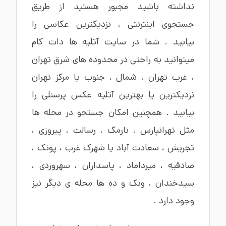
نداشته باشید مجبور هستید از طریق
جستجوی اینترنتی ، نزدیکترین عکاسی را
بیابید . شما در سایت آتلیه ها دات کام
میتوانید به راحتی در محدوده های
شرق تهران
،
غرب تهران
،
شمال
،
جنوب
یا
مرکز تهران
نزدیکترین یا بهترین
آتلیه عکس پرسنلی
را
بیابید . همچنین امکان جستجو در محله ها
مثل
تهرانپارس
،
نارمک
،
رسالت
،
پیروزی
،
تجریش
،
سعادت آباد
یا
شهرک غرب
،
پونک
،
صادقیه
،
میرداماد
،
پاسداران
،
سهروردی
،
سیدخندان ،
ونک
و ده ها محله ی دیگر نیز
وجود دارد .