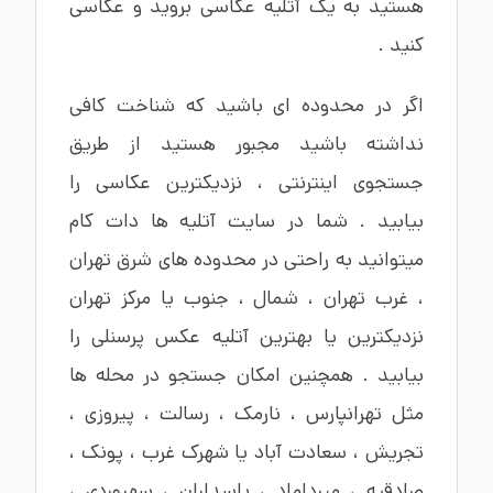
هستید به یک آتلیه عکاسی بروید و عکاسی
کنید .
اگر در محدوده ای باشید که شناخت کافی
نداشته باشید مجبور هستید از طریق
جستجوی اینترنتی ، نزدیکترین عکاسی را
بیابید . شما در سایت آتلیه ها دات کام
میتوانید به راحتی در محدوده های
شرق تهران
،
غرب تهران
،
شمال
،
جنوب
یا
مرکز تهران
نزدیکترین یا بهترین
آتلیه عکس پرسنلی
را
بیابید . همچنین امکان جستجو در محله ها
مثل
تهرانپارس
،
نارمک
،
رسالت
،
پیروزی
،
تجریش
،
سعادت آباد
یا
شهرک غرب
،
پونک
،
صادقیه
،
میرداماد
،
پاسداران
،
سهروردی
،