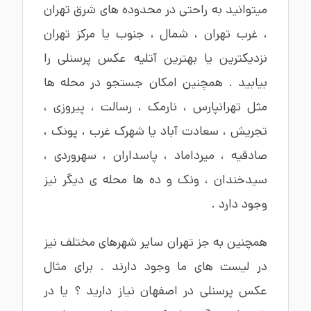
میتوانید به راحتی در محدوده های
شرق تهران
،
غرب تهران
،
شمال
،
جنوب
یا
مرکز تهران
نزدیکترین یا بهترین
آتلیه عکس پرسنلی
را
بیابید . همچنین امکان جستجو در محله ها
مثل
تهرانپارس
،
نارمک
،
رسالت
،
پیروزی
،
تجریش
،
سعادت آباد
یا
شهرک غرب
،
پونک
،
صادقیه
،
میرداماد
،
پاسداران
،
سهروردی
،
سیدخندان ،
ونک
و ده ها محله ی دیگر نیز
وجود دارد .
همچنین به جز تهران سایر شهرهای مختلف نیز
در لیست های ما وجود دارند . برای مثال
عکس پرسنلی در اصفهان
نیاز دارید ؟ یا در